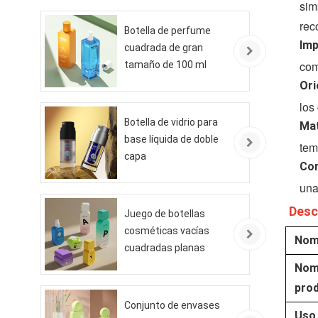
sim
rec
Botella de perfume
Imp
cuadrada de gran
com
tamaño de 100 ml
Ori
los
Botella de vidrio para
Mat
base líquida de doble
tem
capa
Con
una
Desc
Juego de botellas
cosméticas vacías
Nom
cuadradas planas
Nom
pro
Conjunto de envases
Uso 