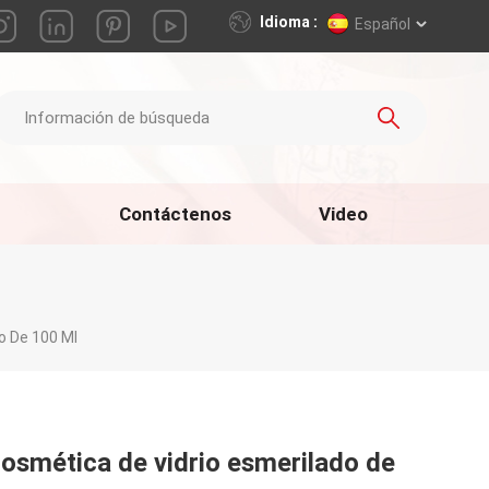
Idioma :
Español
Contáctenos
Video
o De 100 Ml
cosmética de vidrio esmerilado de