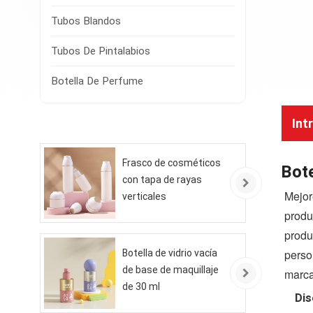
Tubos Blandos
Tubos De Pintalabios
Botella De Perfume
Int
Frasco de cosméticos
Bote
con tapa de rayas
Mejor
verticales
produ
produ
perso
Botella de vidrio vacía
de base de maquillaje
marca
de 30 ml
Dis