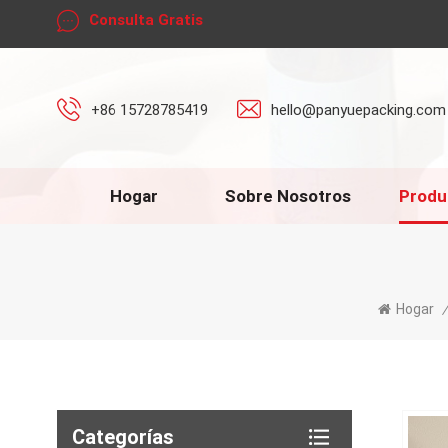
Consulta Gratis
+86 15728785419
hello@panyuepacking.com
Hogar
Sobre Nosotros
Produ
Hogar
/
Categorías