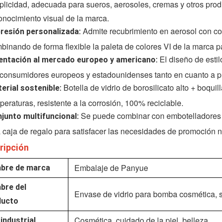
plicidad, adecuada para sueros, aerosoles, cremas y otros produ
onocimiento visual de la marca.
Admite recubrimiento en aerosol con col
resión personalizada:
binando de forma flexible la paleta de colores VI de la marca p
El diseño de estil
entación al mercado europeo y americano:
 consumidores europeos y estadounidenses tanto en cuanto a p
Botella de vidrio de borosilicato alto + boquil
erial sostenible:
peraturas, resistente a la corrosión, 100% reciclable.
Se puede combinar con embotelladores d
junto multifuncional:
 caja de regalo para satisfacer las necesidades de promoción n
ripción
Embalaje de Panyue
bre de marca
bre del
Envase de vidrio para bomba cosmética, sp
ducto
Cosmética, cuidado de la piel, belleza
industrial