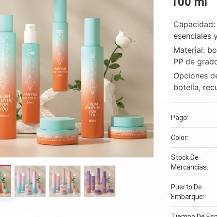
100 ml
Capacidad: 
esenciales 
Material: bo
PP de grado
Opciones de
botella, rec
Pago:
Color:
Stock De
Mercancías:
Puerto De
Embarque:
Tiempo De Esp