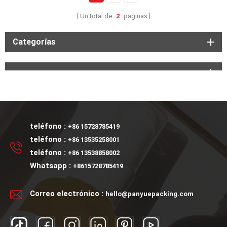
Un total de
2
paginas
Categorías
teléfono :
+86 15728785419
teléfono :
+86 13535258001
teléfono :
+86 13538858002
Whatsapp :
+8615728785419
Correo electrónico :
hello@panyuepacking.com