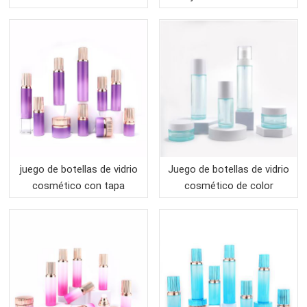
cristal verde del hombro
del OEM 30-150ML que
inclinado
empaqueta el sistema para
la loción crema facial
juego de botellas de vidrio
Juego de botellas de vidrio
cosmético con tapa
cosmético de color
personalizada para
personalizado para
empaquetar
embalaje