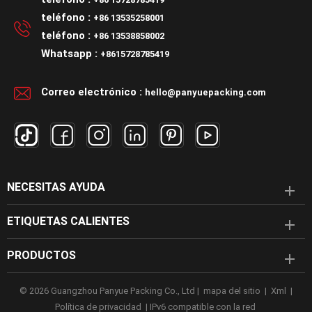
teléfono :
+86 13535258001
teléfono :
+86 13538858002
Whatsapp :
+8615728785419
Correo electrónico :
hello@panyuepacking.com
NECESITAS AYUDA
ETIQUETAS CALIENTES
PRODUCTOS
© 2026 Guangzhou Panyue Packing Co., Ltd |
mapa del sitio
|
Xml
|
Política de privacidad
|
IPv6 compatible con la red