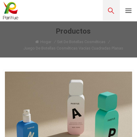
Productos
Hogar
/
Set De Botellas Cosméticas
/
Juego De Botellas Cosméticas Vacías Cuadradas Planas