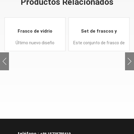
Productos Relacionados
Frasco de vidrio
Set de frascos y
cuadrado especial para
frascos de vidrio de
Último nuevo diseño
Este conjunto de frasco de
cosmética.
lujo para el cuidado de
ecológico 30g 50g Loción
vidrio cosmético para el
la piel cosmética
Cosméticos Crema
cuidado de la piel de lujo en
Botellas de vidrio y
15ml 30ml 50ml 100ml
frascos, la botella de vidrio
120ml y frasco en 20g 50g.
con gotero para aceite
Puede combinarse con
esencial.
bomba de loción, bomba
de pulverización o tapón
de rosca.
teléfono :
+86 15728785419