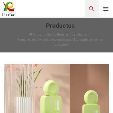
Productos
Hogar
/
Set De Botellas Cosméticas
/
Conjunto De Envases Modernos Para El Cuidado De La Piel
Ecológicos