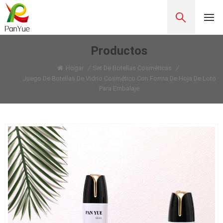
Productos
Hogar
/
Set De Botellas Cosméticas
/
Juego De Botellas De Vidrio Cosmético Con Forma De Hoja De Loto
Para Embalaje