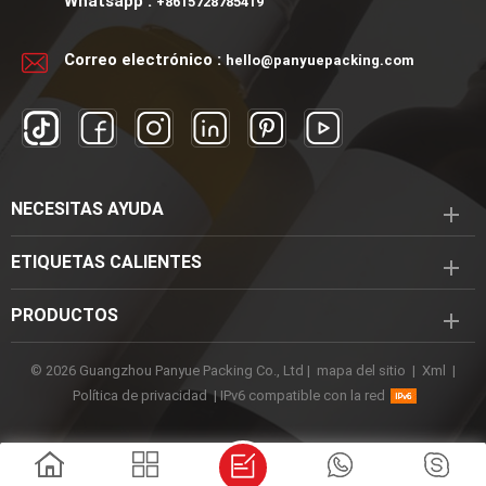
Whatsapp :
+8615728785419
Correo electrónico :
hello@panyuepacking.com
NECESITAS AYUDA
ETIQUETAS CALIENTES
PRODUCTOS
© 2026 Guangzhou Panyue Packing Co., Ltd |
mapa del sitio
|
Xml
|
Política de privacidad
|
IPv6 compatible con la red