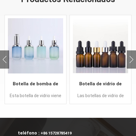
Botella de bomba de
Botella de vidrio de
gotero de vidrio de
aceite esencial para
Esta botella de vidrio viene
Las botellas de vidrio de
aceite esencial
cosmética.
en un juego o
aceite esencial para
esmerilado cosmético
individualmente con
cosmética se utilizan
muchas capacidades
generalmente para
diferentes y se puede
líquidos, ofrecemos
combinar con un gotero,
servicios de
teléfono :
+86 15728785419