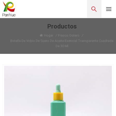
Productos
Hogar
/
Frasco Gotero
/
Botella De Vidrio De Suero De Aceite Esencial Transparente Cuadrada
De 30 Ml