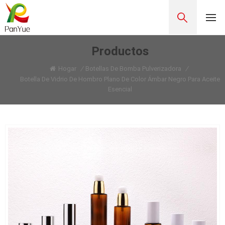
Productos
Hogar
/
Botellas De Bomba Pulverizadora
/
Botella De Vidrio De Hombro Plano De Color Ámbar Negro Para Aceite
Esencial