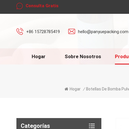
Consulta Gratis
+86 15728785419
hello@panyuepacking.com
Hogar
Sobre Nosotros
Produ
Hogar
/
Botellas De Bomba Pul
Categorías