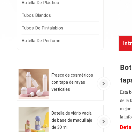
Botella De Plástico
Tubos Blandos
Tubos De Pintalabios
Botella De Perfume
Int
Bot
Frasco de cosméticos
tap
con tapa de rayas
verticales
Esta b
de la 
mejor 
Botella de vidrio vacía
la inf
de base de maquillaje
Deta
de 30 ml