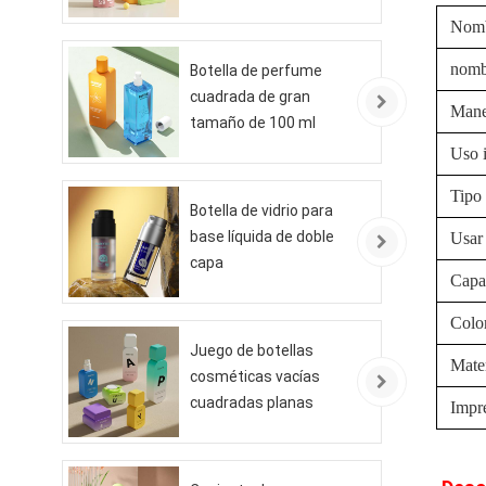
Nomb
nomb
Botella de perfume
cuadrada de gran
Mane
tamaño de 100 ml
Uso i
Tipo 
Botella de vidrio para
base líquida de doble
Usar
capa
Capa
Colo
Juego de botellas
Mater
cosméticas vacías
cuadradas planas
Impr