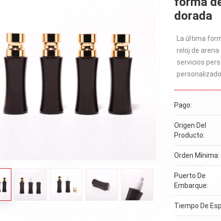
forma de
dorada
La última form
reloj de aren
servicios per
personalizado
Pago:
Origen Del
Producto:
Orden Mínima:
Puerto De
Embarque:
Tiempo De Esp