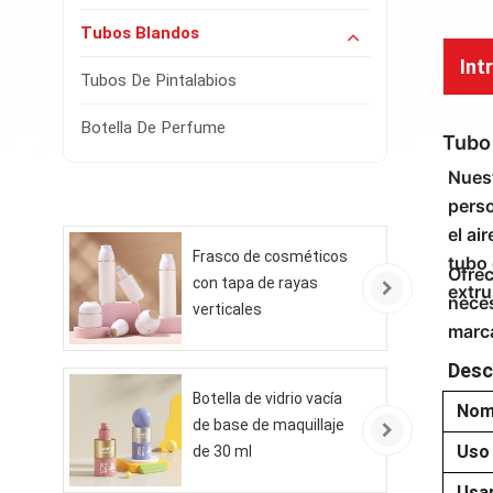
Tubos Blandos
Int
Tubos De Pintalabios
Botella De Perfume
Tubo 
Nuest
perso
el ai
Frasco de cosméticos
tubo 
Ofrec
con tapa de rayas
extru
neces
verticales
marc
Desc
Botella de vidrio vacía
Nom
de base de maquillaje
Uso 
de 30 ml
Usa