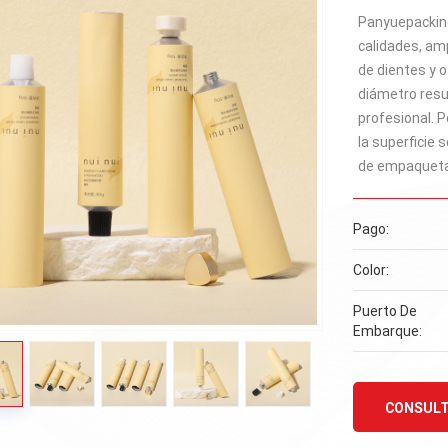
Panyuepacking
calidades, am
de dientes y 
diámetro resu
profesional. P
la superficie
de empaquetad
Pago:
Color:
Puerto De
Embarque:
CONSULT