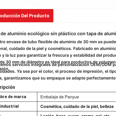
roducción Del Producto
de aluminio ecológico sin plástico con tapa de alum
ro envase de tubo flexible de aluminio de 30 mm se puede
nal, cuidado de la piel y cosméticos. Fabricado en alumini
re y la luz para garantizar la frescura y estabilidad del pr
de 30 mm de diámetro es ideal para productos de volumen 
emos servicios integrales de personalización OEM/ODM pa
sión.
idades. Ya sea por el color, el proceso de impresión, el tipo
a, garantizamos que su empaque se adapte perfectamente 
ripción
Embalaje de Panyue
bre de marca
Cosmética, cuidado de la piel, belleza
industrial
Loción, base, suero, crema, gel, etc.
r