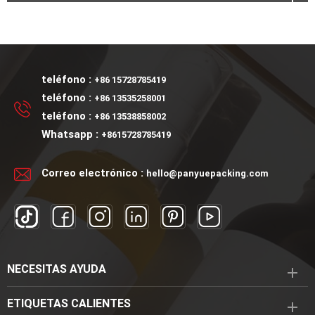
teléfono :
+86 15728785419
teléfono :
+86 13535258001
teléfono :
+86 13538858002
Whatsapp :
+8615728785419
Correo electrónico :
hello@panyuepacking.com
NECESITAS AYUDA
ETIQUETAS CALIENTES