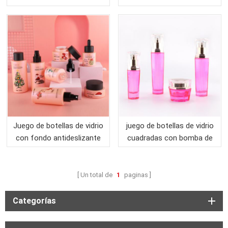
plano de alta calidad para
plano de lujo en el cuidado
el cuidado de la piel para
de la piel para envases
envases cosméticos
cosméticos
Juego de botellas de vidrio
juego de botellas de vidrio
con fondo antideslizante
cuadradas con bomba de
al por mayor en el cuidado
loción para empaques para
de la piel para envases
el cuidado de la piel
cosméticos
Un total de
1
paginas
Categorías