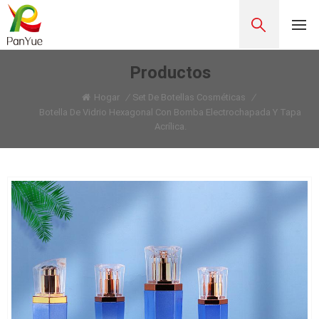
Productos
Hogar
/
Set De Botellas Cosméticas
/
Botella De Vidrio Hexagonal Con Bomba Electrochapada Y Tapa
Acrílica.