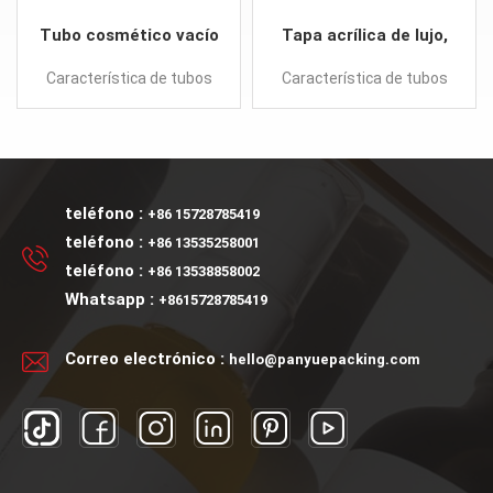
Tubo cosmético vacío
Tapa acrílica de lujo,
amistoso del embalaje
contenedor de plástico
Característica de tubos
Característica de tubos
plástico 100ml del OEM
vacío personalizado de
blandos al por mayor:
blandos al por mayor:
Eco
100g
Nuevo diseño Proporcionar
Nuevo diseño Proporcionar
muestra tubos blandos
muestra tubos blandos
teléfono :
+86 15728785419
teléfono :
+86 13535258001
teléfono :
+86 13538858002
Whatsapp :
+8615728785419
Correo electrónico :
hello@panyuepacking.com