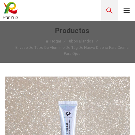
Productos
Hogar
/
Tubos Blandos
/
Envase De Tubo De Aluminio De 15g De Nuevo Diseño Para Crema
Para Ojos