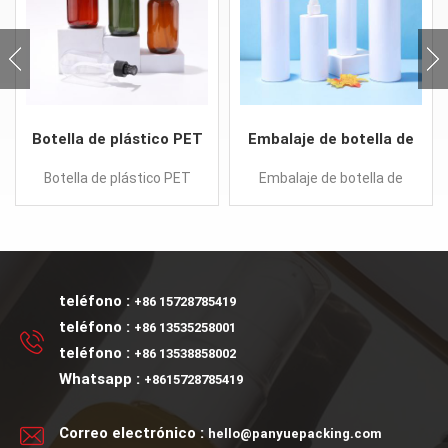
Botella de plástico PET
Embalaje de botella de
con bomba de loción
bomba de loción de
Botella de plástico PET
Embalaje de botella de
para champú.
plástico blanco
con bomba de loción para
bomba de loción de
delgado
champú. Características:
plástico blanco delgado
Gran volumen Color
Características: Forma
personalizado muestras
esbelta hombro plano
gratis Solicitud: Champú
Color personalizado
teléfono :
+86 15728785419
Gel de ducha Lavarse las
Solicitud: tónico de loción
teléfono :
+86 13535258001
manos
Champú Lavarse las
teléfono :
+86 13538858002
manos
Whatsapp :
+8615728785419
Correo electrónico :
hello@panyuepacking.com