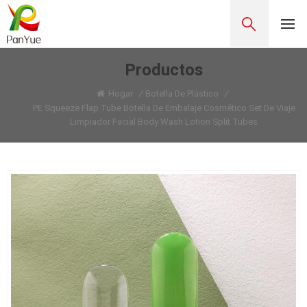
Productos
Hogar
/
Botella De Plástico
/
PE Squeeze Flap Tube Botella De Embalaje Cosmético Set De Viaje
Limpiador Facial Body Wash Lotion Split Tubes