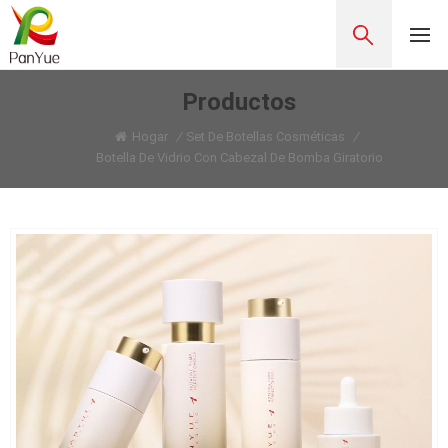
Productos
Hogar
/
Set De Botellas Cosméticas
/
Botella De Vidrio Con Cabezal De Bomba Giratorio