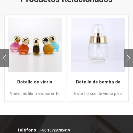
Botella de vidrio
Botella de bomba de
personalizada de 30 ml
vidrio de suero de
Nuevo estilo transparente
Este frasco de vidrio para
con bomba de spray
loción de base líquida
en stock, personalizado,
el cuidado de la piel en
vacío, vidrio cosmético,
forma de huevo con una
esmerilado y brillante,
tapa de plástico en 30 ml y
botella de aceite esencial,
50 ml. Se puede combinar
perfume, aerosol, bomba
con una bomba de loción o
teléfono :
+86 15728785419