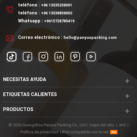
de líquido para la venta
una bomba de spray.
teléfono :
+86 13535258001
teléfono :
+86 13538858002
Whatsapp :
+8615728785419
Correo electrónico :
hello@panyuepacking.com
NECESITAS AYUDA
ETIQUETAS CALIENTES
PRODUCTOS
© 2026 Guangzhou Panyue Packing Co., Ltd |
mapa del sitio
|
Xml
|
Política de privacidad
|
IPv6 compatible con la red