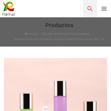
Productos
Hogar
/
Botellas De Bomba Pulverizadora
/
Botella De Bomba De Base Líquida Ovalada Plana Vacía De 1 Oz