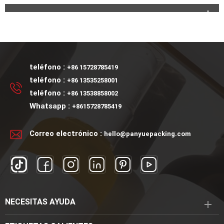
teléfono :
+86 15728785419
teléfono :
+86 13535258001
teléfono :
+86 13538858002
Whatsapp :
+8615728785419
Correo electrónico :
hello@panyuepacking.com
NECESITAS AYUDA