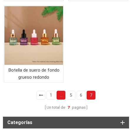
esencial esmerilado
colorida vacía de 15 ml
cosmético
Botella de suero de fondo
grueso redondo
personalizado de 20 ml
con cuentagotas
1
...
5
6
7
Un total de
7
paginas
Categorías