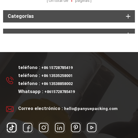
Un total de
1
paginas
Categorías
teléfono :
+86 15728785419
teléfono :
+86 13535258001
teléfono :
+86 13538858002
Whatsapp :
+8615728785419
Correo electrónico :
hello@panyuepacking.com