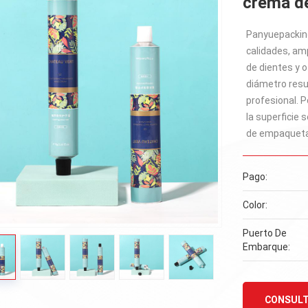
crema d
Panyuepacking
calidades, am
de dientes y 
diámetro resu
profesional. P
la superficie
de empaquetad
Pago:
Color:
Puerto De
Embarque:
CONSULT