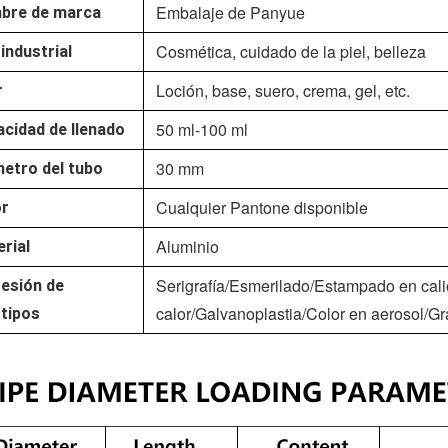
Embalaje de Panyue
bre de marca
Cosmética, cuidado de la piel, belleza
industrial
Loción, base, suero, crema, gel, etc.
r
50 ml-100 ml
cidad de llenado
30 mm
etro del tubo
Cualquier Pantone disponible
or
Aluminio
rial
Serigrafía/Esmerilado/Estampado en calie
esión de
calor/Galvanoplastia/Color en aerosol/Gr
tipos