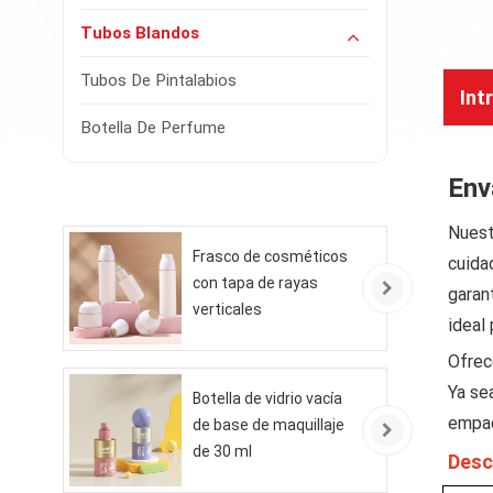
Tubos Blandos
Tubos De Pintalabios
Int
Botella De Perfume
Env
Nuest
Frasco de cosméticos
cuida
con tapa de rayas
garan
verticales
ideal
Ofrec
Ya se
Botella de vidrio vacía
empaq
de base de maquillaje
de 30 ml
Desc