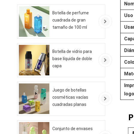
Nom
Botella de perfume
Uso 
cuadrada de gran
Usa
tamaño de 100 ml
Capa
Diám
Botella de vidrio para
base líquida de doble
Col
capa
Mate
Impr
Juego de botellas
logo
cosméticas vacías
cuadradas planas
Conjunto de envases