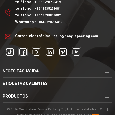
teléfono :
+86 15728785419
teléfono :
+86 13535258001
teléfono :
+86 13538858002
Whatsapp :
+8615728785419
Correo electrónico :
hello@panyuepacking.com
NECESITAS AYUDA
ETIQUETAS CALIENTES
PRODUCTOS
© 2026 Guangzhou Panyue Packing Co., Ltd |
mapa del sitio
|
Xml
|