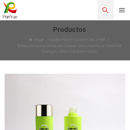
Productos
Hogar
/
Botella Para El Cuidado De La Piel
/
Botella De Cristal Verde Del Cuidado De La Piel De La Tóner Del
Triángulo 200ml Del Nuevo Estilo