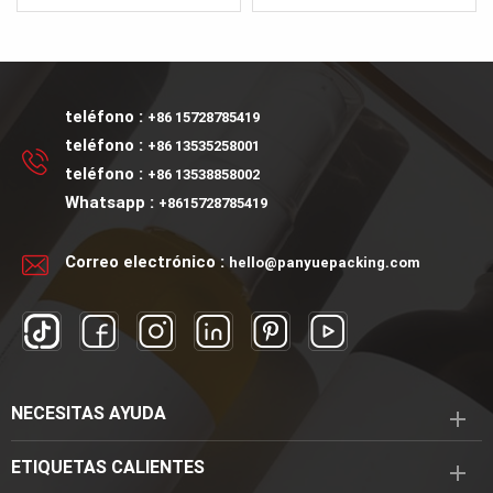
de vidrio de tóner: Nuevo
grueso de color
precios
ml
diseño Alta calidad
personalizado con
Proporcionar muestra
apariencia lujosa de nuevo
Color personalizado
diseño. Tenemos dos
grandes capacidades, 200
teléfono :
+86 15728785419
ml y 230 ml. Admitimos
teléfono :
+86 13535258001
colores personalizados,
teléfono :
+86 13538858002
logotipos personalizados,
Whatsapp :
+8615728785419
etiquetas personalizadas,
estampado en caliente
Correo electrónico :
hello@panyuepacking.com
personalizado, cajas
personalizadas,
personalización de
moldes, etc. Brindamos un
servicio integral.
NECESITAS AYUDA
ETIQUETAS CALIENTES