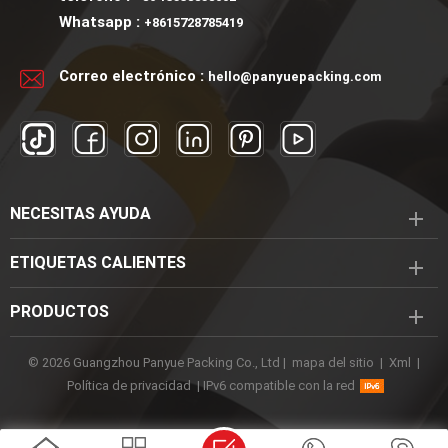
plana de 100 ml. La forma
cuadrada de 50 ml. La
Whatsapp :
+8615728785419
plana ofrece un perfil único
forma cuadrada de la
y sofisticado que
botella irradia una
Correo electrónico :
hello@panyuepacking.com
diferencia su perfume de
sensación de elegancia y
los frascos redondos o
sofisticación modernas.
voluminosos tradicionales.
Con un cuerpo de vidrio
Descripción Nombre de
transparente que muestra
marca Embalaje de
la belleza de su fragancia,
Panyue Uso industrial
complementado con una
NECESITAS AYUDA
Cosmética, Cuidado de la
lujosa tapa esférica, esta
piel, Belleza Usar Perfume
botella encarna el lujo de
ETIQUETAS CALIENTES
Capacidad 100 ml Color
alta gama, resonando
Cualquier Pantone
entre los consumidores
PRODUCTOS
disponible Material Vaso
que aprecian los envases
Impresión de logotipos
refinados y elegantes.
© 2026 Guangzhou Panyue Packing Co., Ltd |
mapa del sitio
|
Xml
|
Serigrafía/Esmerilado/Estampado
Nuestra botella de
Política de privacidad
|
IPv6 compatible con la red
en caliente/Etiqueta de
perfume de vidrio
transferencia de
cuadrada admite una
calor/Galvanoplastia/Color
amplia personalización.