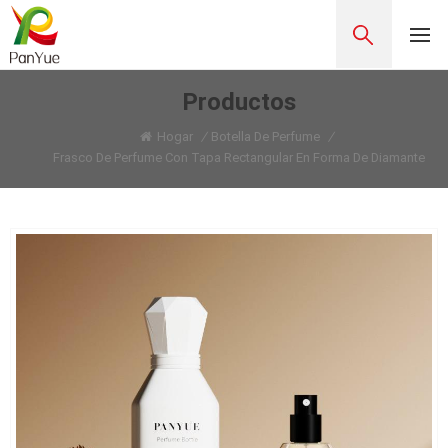
Productos
Hogar
/
Botella De Perfume
/
Frasco De Perfume Con Tapa Rectangular En Forma De Diamante