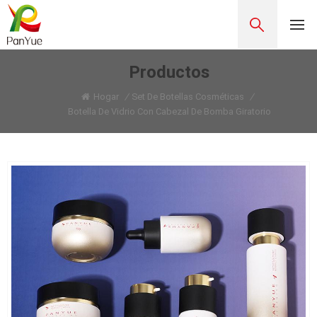
Productos
Hogar
/
Set De Botellas Cosméticas
/
Botella De Vidrio Con Cabezal De Bomba Giratorio