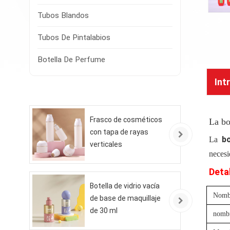
Tubos Blandos
Tubos De Pintalabios
Botella De Perfume
Int
Frasco de cosméticos
La bo
con tapa de rayas
bo
La
verticales
necesi
Deta
Botella de vidrio vacía
Nombr
de base de maquillaje
de 30 ml
nombr