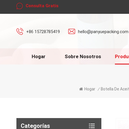
Consulta Gratis
+86 15728785419
hello@panyuepacking.com
Hogar
Sobre Nosotros
Produ
Hogar
/
Botella De Acei
Categorías