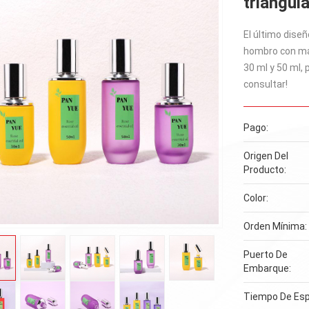
triangul
El último diseñ
hombro con ma
30 ml y 50 ml,
consultar!
Pago:
Origen Del
Producto:
Color:
Orden Mínima:
Puerto De
Embarque:
Tiempo De Esp