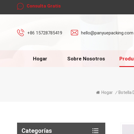
Consulta Gratis
+86 15728785419
hello@panyuepacking.com
Hogar
Sobre Nosotros
Produ
Hogar
/
Botella 
Categorías