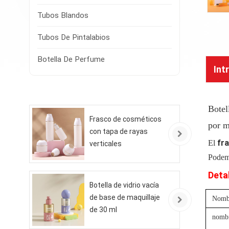
Tubos Blandos
Tubos De Pintalabios
Botella De Perfume
Int
Botel
Frasco de cosméticos
por 
con tapa de rayas
fr
El
verticales
Podemo
Deta
Botella de vidrio vacía
de base de maquillaje
Nombr
de 30 ml
nombr