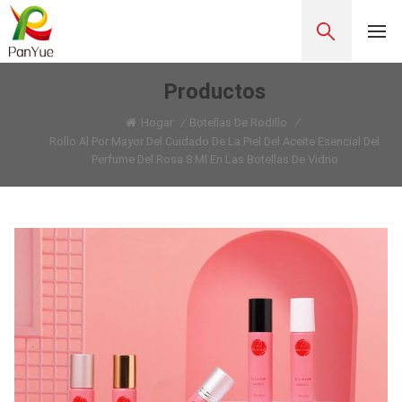
Productos
Hogar
/
Botellas De Rodillo
/
Rollo Al Por Mayor Del Cuidado De La Piel Del Aceite Esencial Del
Perfume Del Rosa 8 Ml En Las Botellas De Vidrio