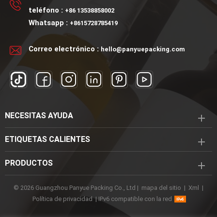
plástico.
de rodillo de vidrio, bola de
teléfono :
+86 13538858002
rodillo de plástico.El diseño
Whatsapp :
+8615728785419
personalizado es
aceptable.
Correo electrónico :
hello@panyuepacking.com
NECESITAS AYUDA
ETIQUETAS CALIENTES
PRODUCTOS
© 2026 Guangzhou Panyue Packing Co., Ltd |
mapa del sitio
|
Xml
|
Política de privacidad
|
IPv6 compatible con la red