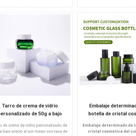
Características:
forma de copo de nieve
Alta calidad
color personalizado
Nuevo diseño
Ofrecer muestras
Tarro de cristal hexa
Solicitud:
Impresión de logotipos/es
caliente
Crema para la cara
Crema para los ojos
Loción
Tarro de crema de vidrio
Embalaje determinad
personalizado de 50g a bajo
botella de cristal c
ecio al por mayor con tapa de
esmerilada venta cali
o de crema de vidrio personalizado de
Embalaje determinado de la
rosca
color verde
a bajo precio al por mayor con tapa de
cristal cosmética del co