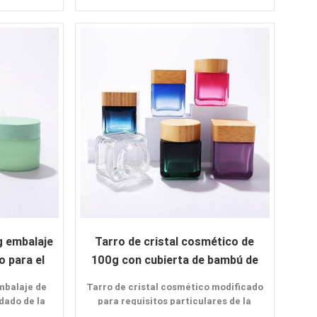
 venta
Características:
:
Forma especial
Color personalizado
Ofrecer muestras
do
Solicitud;
Crema para la cara
Crema para los ojos
Embalaje para el cuidado de la piel
g embalaje
Tarro de cristal cosmético de
o para el
100g con cubierta de bambú de
el
color personalizado
mbalaje de
Tarro de cristal cosmético modificado
idado de la
para requisitos particulares de la
cubierta de bambú del color 100g