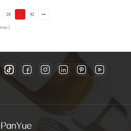
Características:
ondo
hombro inclinado
28
...
42
color personalizado
muestras gratis
ra
inas
Solicitud:
Aceite esencial
loción crema
Tónico sérico
protector solar