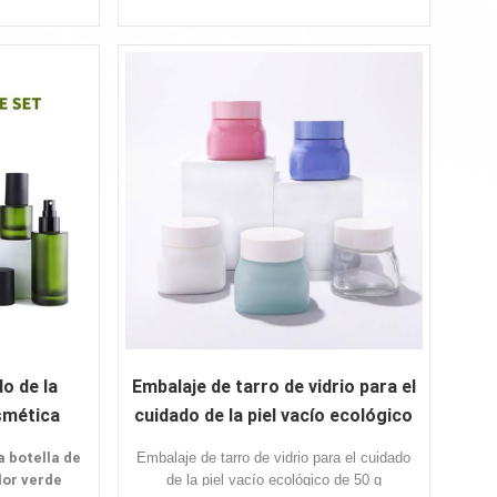
Gran capacidad
Nuevo diseño
gonal
Color personalizado
tampado en
Proporcionar muestra
o de la
Embalaje de tarro de vidrio para el
osmética
cuidado de la piel vacío ecológico
ente del
de 50 g
 botella de
Embalaje de tarro de vidrio para el cuidado
lor verde
de la piel vacío ecológico de 50 g