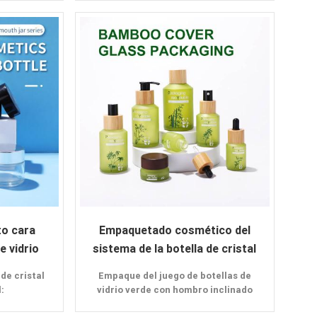
hombro inclinado
Tapa de aluminio
Ofrecer muestras
Solicitud:
a
Aceite esencial
os
loción crema
Champú
Base
o cara
Empaquetado cosmético del
 vidrio
sistema de la botella de cristal
os
verde del hombro inclinado
de cristal
Empaque del juego de botellas de
:
vidrio verde con hombro inclinado
cosmético