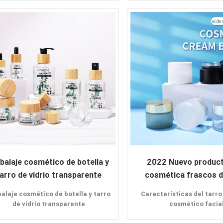
Alta calidad
Cuadrado
Nuevo diseño
fondo grueso
Color personalizado
Ofrecer muestras
MOQ: 3000 piezas
Solicitud:
Proporcionar muestra
Crema para la car
Crema para los oj
Base
balaje cosmético de botella y
2022 Nuevo product
arro de vidrio transparente
cosmética frascos de
redondos vací
alaje cosmético de botella y tarro
Características del tarro 
de vidrio transparente
cosmético facial
Características: