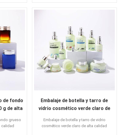
Características:
color personalizado
do
Cubierta de bambú
Forma cuadrada
Aplicaciones:
a
Crema para la cara
os
Crema para los ojos
Embalaje para el cuidado de la piel
o de fondo
Embalaje de botella y tarro de
 g de alta
vidrio cosmético verde claro de
alta calidad
fondo grueso
Embalaje de botella y tarro de vidrio
 calidad
cosmético verde claro de alta calidad
:
Características: