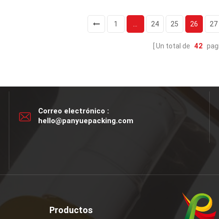
hombro inclinado
Tarro de cristal red
Cubierta de bambú
Nuevo envase
1
...
24
25
26
27
Ofrecer muestras
Alta calidad
Solicitud:
Proporcionar muest
Un total de
42
pag
Aceite esencial
crema
Base
Correo electrónico :
hello@panyuepacking.com
Productos