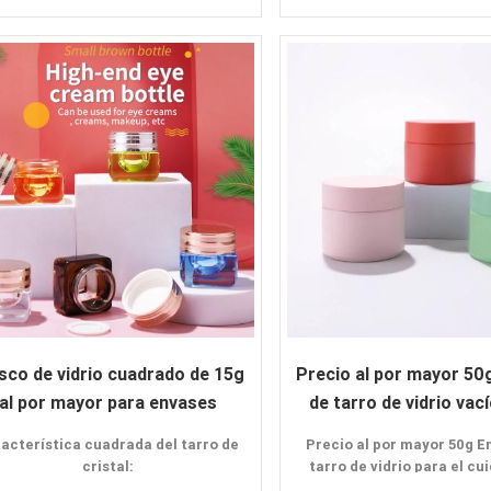
rosca
helado caliente de la
Características:
Características
diseño hexagonal
hombro plano
Color personalizado
fondo grueso
Ofrecer muestras
color personaliza
Solicitud:
Aplicaciones:
Crema para la cara
Aceite esencial
Crema para los ojos
Base
Loción
loción crema
sco de vidrio cuadrado de 15g
Precio al por mayor 50
al por mayor para envases
de tarro de vidrio vací
cosméticos
cuidado de la pi
acterística cuadrada del tarro de
Precio al por mayor 50g E
cristal:
tarro de vidrio para el cu
piel vacío