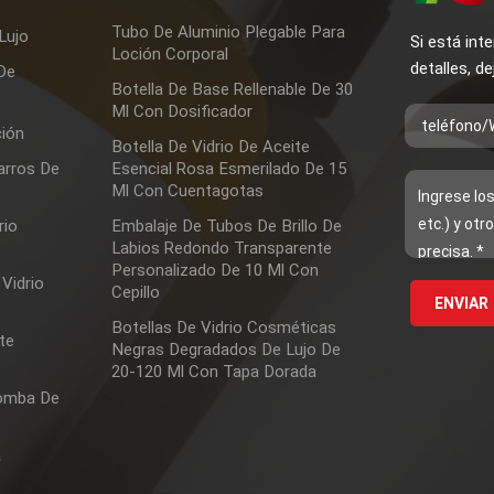
Tubo De Aluminio Plegable Para
Lujo
Si está in
Loción Corporal
detalles, d
 De
Botella De Base Rellenable De 30
Ml Con Dosificador
ción
Botella De Vidrio De Aceite
arros De
Esencial Rosa Esmerilado De 15
Ml Con Cuentagotas
rio
Embalaje De Tubos De Brillo De
Labios Redondo Transparente
Personalizado De 10 Ml Con
Vidrio
Cepillo
Botellas De Vidrio Cosméticas
te
Negras Degradados De Lujo De
20-120 Ml Con Tapa Dorada
Bomba De
a