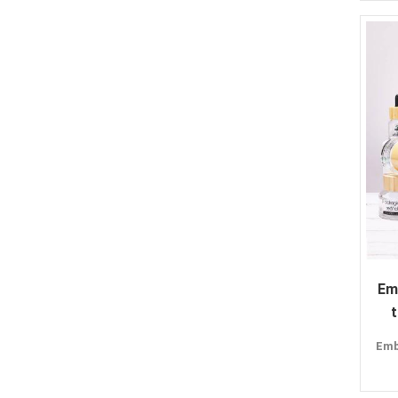
Em
t
Emb