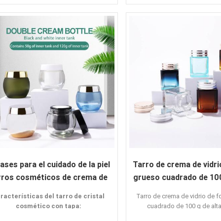
Rasgo:
Alta calidad
Forma redonda
Crema para los ojos
color personaliza
Color personalizado
Ofrecer muestras
Impresión de logotipo
Solicitud:
Proporcionar muestra
Crema para la car
Crema para los oj
ases para el cuidado de la piel
Tarro de crema de vidri
rros cosméticos de crema de
grueso cuadrado de 100
vidrio con tapa
calidad
racterísticas del tarro de cristal
Tarro de crema de vidrio de 
cosmético con tapa:
cuadrado de 100 g de alta
Características