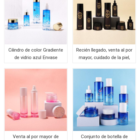
Cilindro de color Gradiente
Recién llegado, venta al por
de vidrio azul Envase
mayor, cuidado de la piel,
cosmético Juego de
bomba negra vacía,
botellas de vidrio para
cuentagotas, aceite, tarro
crema Loción Suero
de cristal, juego de botellas
Cuidado de la piel Embalaje
Venta al por mayor de
Conjunto de botella de