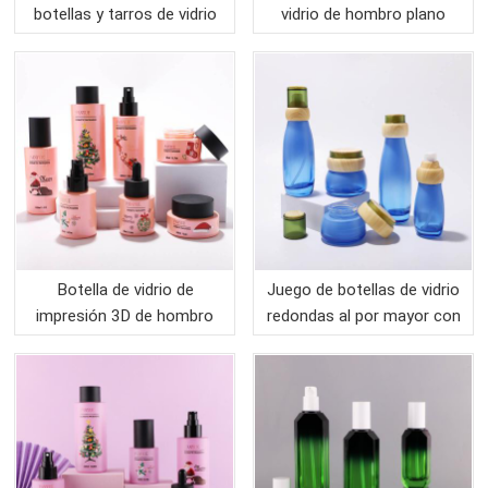
botellas y tarros de vidrio
vidrio de hombro plano
cosmético de fondo
azul degradado de alta
grueso en el cuidado de la
calidad Embalaje
piel para envases
cosméticos
Botella de vidrio de
Juego de botellas de vidrio
impresión 3D de hombro
redondas al por mayor con
plano naranja y embalaje
tapa de bambú para el
de tarro
cuidado de la piel para
envases cosméticos