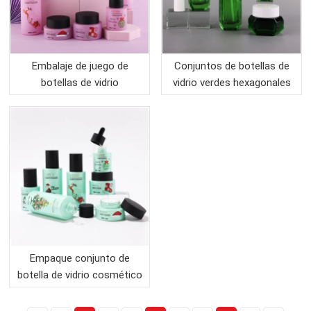
Embalaje de juego de
Conjuntos de botellas de
botellas de vidrio
vidrio verdes hexagonales
cosmético de lujo especial
vacíos de 50-130 ml para
de Navidad
envases de cosméticos
Empaque conjunto de
botella de vidrio cosmético
de hombro plano verde
menta